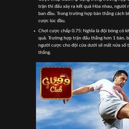
trận thi đấu xảy ra kết quả Hòa nhau, người 
ban đầu. Trong trường hợp bàn thắng cách bi
cược lúc đầu.
Chơi cược chấp 0.75: Nghĩa là đội bóng có kh
quả. Trường hợp trận đấu thắng hơn 1 bàn, b
người cược cho đội cửa dưới sẽ mất nửa số t
thắng.