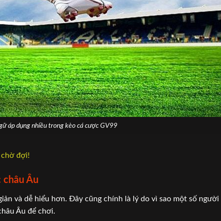
gữ áp dụng nhiều trong kèo cá cược GV99
 chờ đợi!
c châu Âu
iản và dễ hiểu hơn. Đây cũng chính là lý do vì sao một số người
châu Âu để chơi.