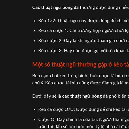
Các thuật ngữ bóng đá
thường được dùng nhiều
Kèo 1×2: Thuật ngữ này được dùng để chỉ về
Kèo cá cược 1: Chỉ trường hợp người chơi lự
Kèo cược 2: Đây là khi người tham gia chơi 
Kèo cược X: Hay còn được gọi với tên khác là
Một số thuật ngữ thường gặp ở kèo tài
Bên cạnh hai kèo trên, hình thức cược tài xỉu t
chú ý. Kèo cược tài xỉu cũng được đánh giá là m
Dưới đây sẽ là
các thuật ngữ bóng đá
phổ biến t
Kèo cá cược O/U: Được dùng để chỉ kèo tài xỉ
Cược O: Đây chính là cửa tài. Người tham gi
trận thi đấu sẽ lớn hơn mức tỷ lệ nhà cái đưa