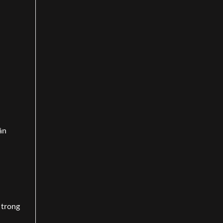
.
ần
 trong