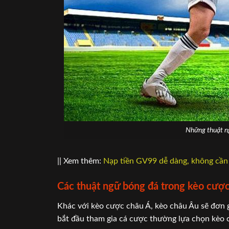
Những thuật n
|| Xem thêm:
Nạp tiền GV99 dễ dàng, không cần
Các thuật ngữ bóng đá trong kèo cượ
Khác với kèo cược châu Á, kèo châu Âu sẽ đơn g
bắt đầu tham gia cá cược thường lựa chọn kèo 