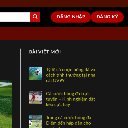
ĐĂNG NHẬP
ĐĂNG KÝ
BÀI VIẾT MỚI
Tỷ lệ cá cược bóng đá và
cách tính thưởng tại nhà
cái GV99
Cá cược bóng đá trực
tuyến – Kinh nghiệm đặt
kèo cực hay
Trang cá cược bóng đá –
Điểm đến hấp dẫn cho