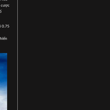
á cược
ố
i 0.75
hiến