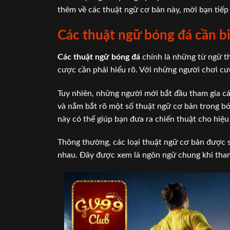
thêm về các thuật ngữ cơ bản này, mời bạn tiếp 
Các thuật ngữ bóng đá cần bi
Các thuật ngữ bóng đá
chính là những từ ngữ t
cược cần phải hiểu rõ. Với những người chơi cư
Tuy nhiên, những người mới bắt đầu tham gia c
và nắm bắt rõ một số thuật ngữ cơ bản trong bó
này có thể giúp bạn đưa ra chiến thuật cho hiệu
Thông thường, các loại thuật ngữ cơ bản được 
nhau. Đây được xem là ngôn ngữ chung khi tham