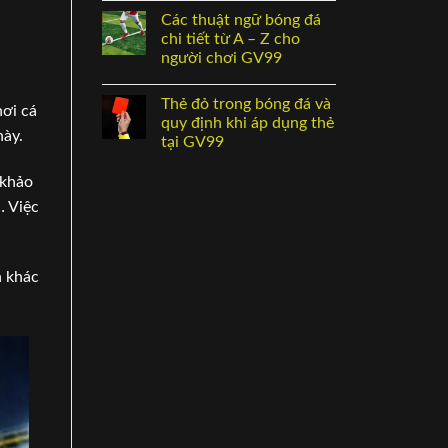
Các thuật ngữ bóng đá
chi tiết từ A – Z cho
người chơi GV99
Thẻ đỏ trong bóng đá và
ơi cá
quy định khi áp dụng thẻ
này.
tại GV99
 khảo
… Việc
h khác