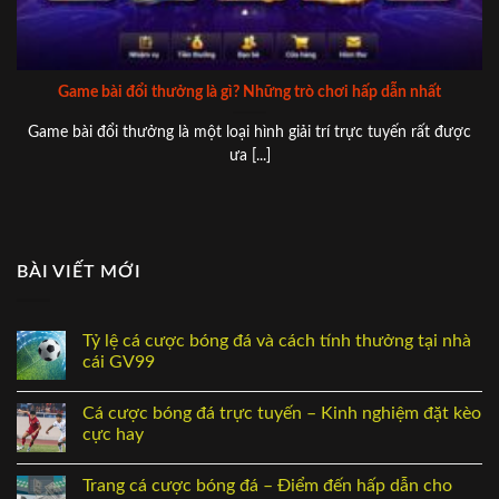
Game bài đổi thưởng là gì? Những trò chơi hấp dẫn nhất
Game bài đổi thưởng là một loại hình giải trí trực tuyến rất được
ưa [...]
BÀI VIẾT MỚI
Tỷ lệ cá cược bóng đá và cách tính thưởng tại nhà
cái GV99
Cá cược bóng đá trực tuyến – Kinh nghiệm đặt kèo
cực hay
Trang cá cược bóng đá – Điểm đến hấp dẫn cho