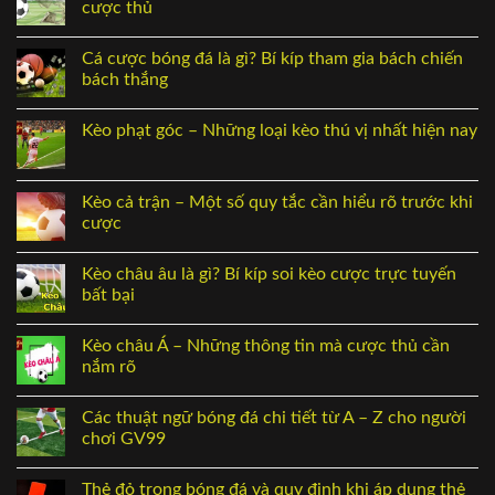
cược thủ
Cá cược bóng đá là gì? Bí kíp tham gia bách chiến
bách thắng
Kèo phạt góc – Những loại kèo thú vị nhất hiện nay
Kèo cả trận – Một số quy tắc cần hiểu rõ trước khi
cược
Kèo châu âu là gì? Bí kíp soi kèo cược trực tuyến
bất bại
Kèo châu Á – Những thông tin mà cược thủ cần
nắm rõ
Các thuật ngữ bóng đá chi tiết từ A – Z cho người
chơi GV99
Thẻ đỏ trong bóng đá và quy định khi áp dụng thẻ