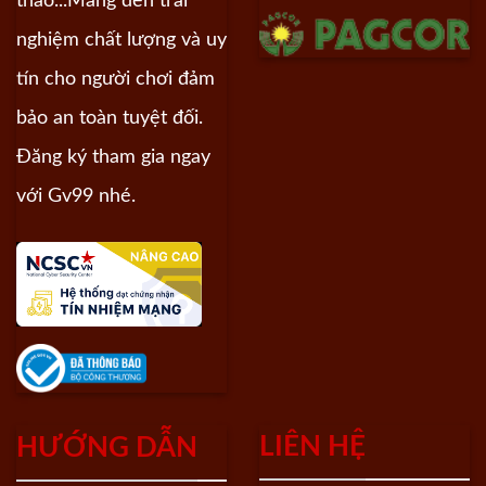
thao...Mang đến trải
nghiệm chất lượng và uy
tín cho người chơi đảm
bảo an toàn tuyệt đối.
Đăng ký tham gia ngay
với Gv99 nhé.
LIÊN HỆ
HƯỚNG DẪN