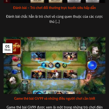
Đánh bài – Trò chơi đổi thưởng trực tuyến siêu hấp dẫn
Đánh bài chắc hẳn là trò chơi vô cùng quen thuộc của các cược
thủ [...]
01
Th11
Game thẻ bài GV99 và những điều người chơi cần biết
Game thẻ bài GV99 được xem là một trong những trò chơi điện