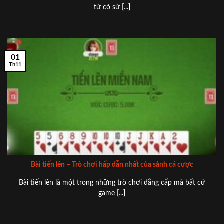
tử có sử [...]
01
Th11
Bài tiến lên – Trò chơi hấp dẫn nhất của sảnh cá cược
Bài tiến lên là một trong những trò chơi đẳng cấp mà bất cứ
game [...]