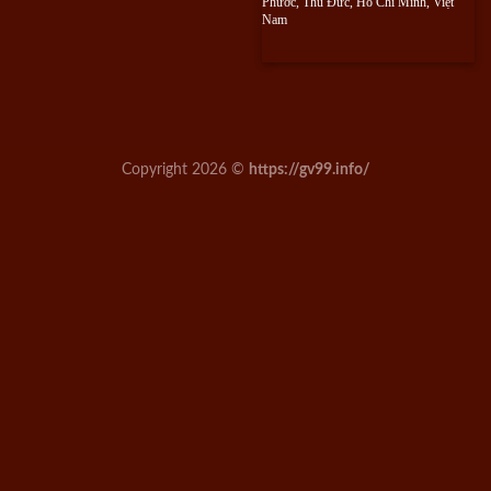
Phước, Thủ Đức, Hồ Chí Minh, Việt
Nam
Copyright 2026 ©
https://gv99.info/