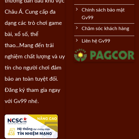
thưởng dẫn đầu khu vực
Chính sách bảo mật
Châu Á. Cung cấp đa
Gv99
dạng các trò chơi game
Chăm sóc khách hàng
bài, xổ số, thể
Liên hệ Gv99
thao...Mang đến trải
nghiệm chất lượng và uy
tín cho người chơi đảm
bảo an toàn tuyệt đối.
Đăng ký tham gia ngay
với Gv99 nhé.