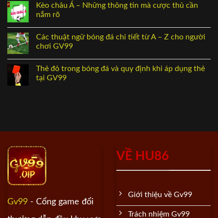
Kèo châu Á – Những thông tin mà cược thủ cần
nắm rõ
Các thuật ngữ bóng đá chi tiết từ A – Z cho người
chơi GV99
Thẻ đỏ trong bóng đá và quy định khi áp dụng thẻ
tại GV99
VỀ HU86
Giới thiệu về Gv99
Gv99
- Cổng game đổi
Trách nhiệm Gv99