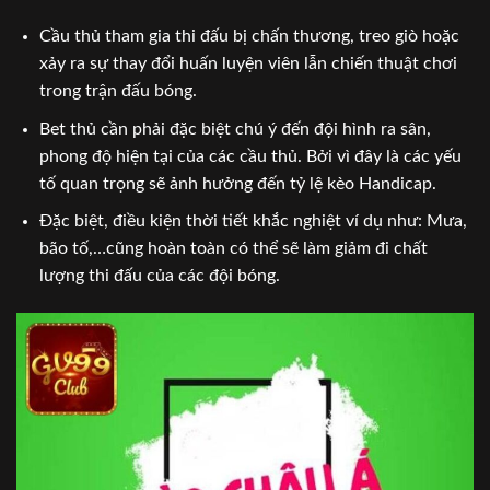
Cầu thủ tham gia thi đấu bị chấn thương, treo giò hoặc
xảy ra sự thay đổi huấn luyện viên lẫn chiến thuật chơi
trong trận đấu bóng.
Bet thủ cần phải đặc biệt chú ý đến đội hình ra sân,
phong độ hiện tại của các cầu thủ. Bởi vì đây là các yếu
tố quan trọng sẽ ảnh hưởng đến tỷ lệ kèo Handicap.
Đặc biệt, điều kiện thời tiết khắc nghiệt ví dụ như: Mưa,
bão tố,…cũng hoàn toàn có thể sẽ làm giảm đi chất
lượng thi đấu của các đội bóng.