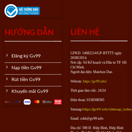
LIÊN HỆ
HƯỚNG DẪN
GPKD: 14682214/GP-BTTTT ngày:
Đăng ký Gv99
20/08/2014.
Nơi cấp: Sở Kế hoạch và Đầu tư TP. Hồ
Chí Minh.
Nạp tiền Gv99
Người đại diện: Matchon Dao
Rút tiền Gv99
Website:
https://gv99.info/
Thời gian làm việc: 24/24
Khuyến mãi Gv99
Điện thoại: 0338598585
Sitemap
:
https://gv99.info/sitemap_index
Email:
cskh@gv99.info
Địa chỉ: 590 Đ. Hiệp Bình, Hiệp Bình