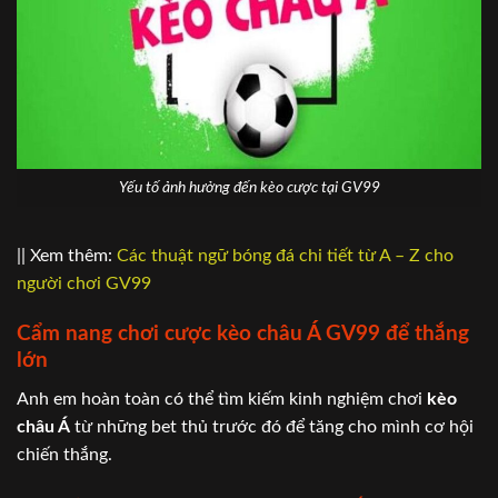
Yếu tố ảnh hưởng đến kèo cược tại GV99
|| Xem thêm:
Các thuật ngữ bóng đá chi tiết từ A – Z cho
người chơi GV99
Cẩm nang chơi cược kèo châu Á GV99 để thắng
lớn
Anh em hoàn toàn có thể tìm kiếm kinh nghiệm chơi
kèo
châu Á
từ những bet thủ trước đó để tăng cho mình cơ hội
chiến thắng.