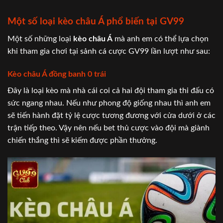
Một số loại kèo châu Á phổ biến tại GV99
Một số những loại
kèo châu Á
mà anh em có thể lựa chọn
khi tham gia chơi tại sảnh cá cược GV99 lần lượt như sau:
Kèo châu Á đồng banh 0 trái
Đây là loại kèo mà nhà cái coi cả hai đội tham gia thi đấu có
sức ngang nhau. Nếu như phong độ giống nhau thì anh em
sẽ tiến hành đặt tỷ lệ cược tương đương với cửa dưới ở các
trận tiếp theo. Vậy nên nếu bet thủ cược vào đội mà giành
chiến thắng thì sẽ kiếm được phần thưởng.