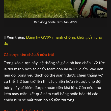
Kèo đồng banh 0 trái tại GV99
|| Xem thêm:
Đăng ký GV99 nhanh chóng, không cần chờ
đợi!
Cá cược kèo châu Á nửa trái
Trong kèo cược này, hệ thống sẽ giả định kèo chấp 1/2 tức
là đội mạnh hơn sẽ chấp team còn lại là 0.5 điểm. Vậy nên
nếu đội bóng yêu thích có thể giành được chiến thắng với
cụ thể là 2 bàn trở lên thì các chiến hữu sẽ cược cho đội
bóng này sẽ kiếm được khoản tiền khá lớn. Còn nếu như
kém may mắn, kết quả nằm cuối bảng hoặc hòa thì các
chiến hữu sẽ mất toàn bộ số tiền thưởng.