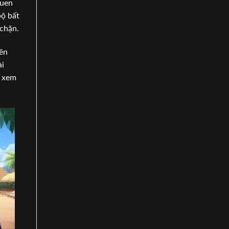
quen
bộ bất
 chặn.
lên
ài
c xem