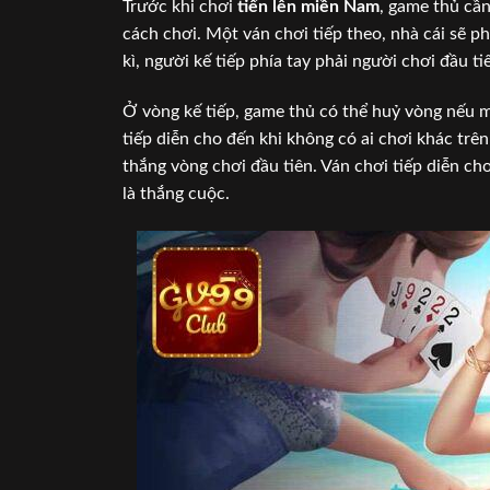
Trước khi chơi
tiến lên miền Nam
, game thủ cần
cách chơi. Một ván chơi tiếp theo, nhà cái sẽ p
kì, người kế tiếp phía tay phải người chơi đầu 
Ở vòng kế tiếp, game thủ có thể huỷ vòng nếu m
tiếp diễn cho đến khi không có ai chơi khác trê
thắng vòng chơi đầu tiên. Ván chơi tiếp diễn cho
là thắng cuộc.