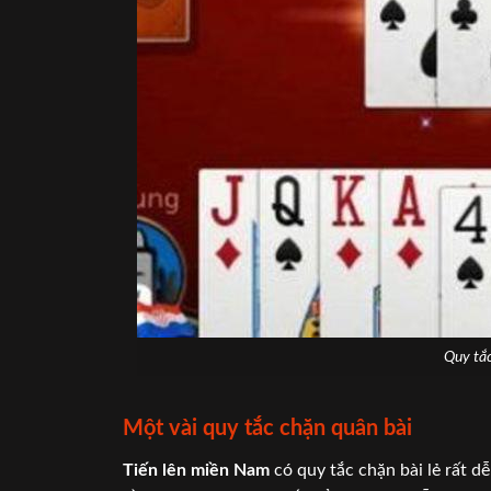
Quy tắc
Một vài quy tắc chặn quân bài
Tiến lên miền Nam
có quy tắc chặn bài lẻ rất d