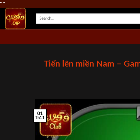
Chuyển
"
"
đến
nội
dung
Tiến lên miền Nam – Game
01
Th11