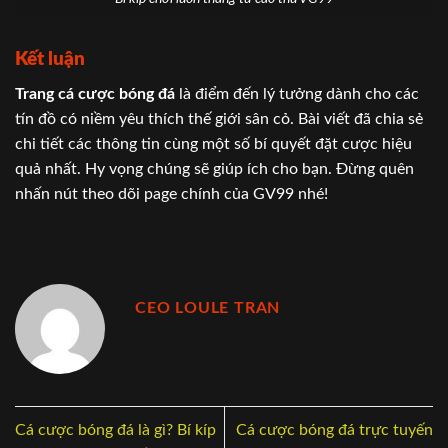
Kết luận
Trang cá cược bóng đá
là điểm đến lý tưởng dành cho các
tín đồ có niềm yêu thích thế giới sân cỏ. Bài viết đã chia sẻ
chi tiết các thông tin cùng một số bí quyết đặt cược hiệu
quả nhất. Hy vọng chúng sẽ giúp ích cho bạn. Đừng quên
nhấn nút theo dõi page chính của GV99 nhé!
CEO LOULE TRAN
Cá cược bóng đá là gì? Bí kíp
Cá cược bóng đá trực tuyến