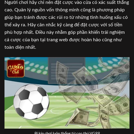
Người chơi hãy chỉ nên đặt cược vào cửa có xác suất thắng
cao. Quản lý nguồn vốn thông minh cũng là phương pháp
giúp bạn tránh được các rủi ro từ những tình huống xấu có
thể xảy ra. Hãy cân nhắc kỹ càng để đặt cược với số tiền
phù hợp nhất. Điều này nhằm góp phần khiến trải nghiệm
cá cược của bạn tại trang web được hoàn hảo cũng như
toàn diện nhất.
Bí kíp chơi luôn thắng từ cao thủ VG99