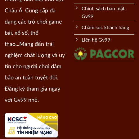
Chính sách bảo mật
Châu Á. Cung cấp đa
Gv99
dạng các trò chơi game
Chăm sóc khách hàng
bài, xổ số, thể
Liên hệ Gv99
thao...Mang đến trải
nghiệm chất lượng và uy
tín cho người chơi đảm
bảo an toàn tuyệt đối.
Đăng ký tham gia ngay
với Gv99 nhé.