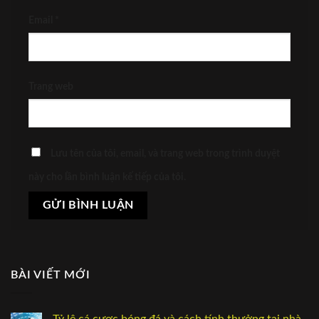
Email
*
Trang web
Lưu tên của tôi, email, và trang web trong trình duyệt
này cho lần bình luận kế tiếp của tôi.
BÀI VIẾT MỚI
Tỷ lệ cá cược bóng đá và cách tính thưởng tại nhà