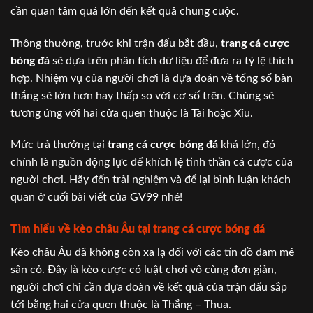
cần quan tâm quá lớn đến kết quả chung cuộc.
Thông thường, trước khi trận đấu bắt đầu,
trang cá cược
bóng đá
sẽ dựa trên phân tích dữ liệu để đưa ra tỷ lệ thích
hợp. Nhiệm vụ của người chơi là dựa đoán về tổng số bàn
thắng sẽ lớn hơn hay thấp so với cơ số trên. Chúng sẽ
tương ứng với hai cửa quen thuộc là Tài hoặc Xỉu.
Mức trả thưởng tại
trang cá cược bóng đá
khá lớn, đó
chính là nguồn động lực để khích lệ tinh thần cá cược của
người chơi. Hãy đến trải nghiệm và để lại bình luận khách
quan ở cuối bài viết của GV99 nhé!
Tìm hiểu về kèo châu Âu tại trang cá cược bóng đá
Kèo châu Âu đã không còn xa lạ đối với các tín đồ đam mê
sân cỏ. Đây là kèo cược có luật chơi vô cùng đơn giản,
người chơi chỉ cần dựa đoàn về kết quả của trận đấu sắp
tới bằng hai cửa quen thuộc là Thắng – Thua.