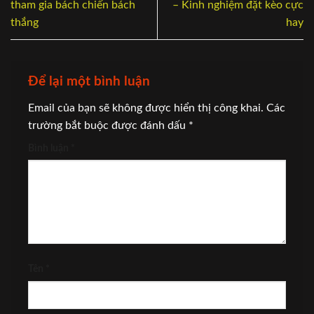
tham gia bách chiến bách
– Kinh nghiệm đặt kèo cực
thắng
hay
Để lại một bình luận
Email của bạn sẽ không được hiển thị công khai.
Các
trường bắt buộc được đánh dấu
*
Bình luận
*
Tên
*