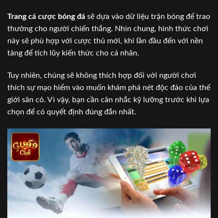
Trang cá cược bóng đá
sẽ dựa vào dữ liệu trận bóng để trao
thưởng cho người chiến thắng. Nhìn chung, hình thức chơi
này sẽ phù hợp với cược thủ mới, khi lần đầu đến với nền
tảng để tích lũy kiến thức cho cá nhân.
Tuy nhiên, chúng sẽ không thích hợp đối với người chơi
thích sự mạo hiểm vào muốn khám phá nét độc đáo của thế
giới sân cỏ. Vì vậy, bạn cần cân nhắc kỹ lưỡng trước khi lựa
chọn để có quyết định đúng đắn nhất.