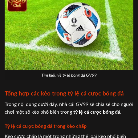
Tìm hiểu về tỷ lệ bóng đá GV99
Tổng hợp các kèo trong tỷ lệ cá cược bóng đá
Trong nội dung dưới đây, nhà cái GV99 sẽ chia sẻ cho người
chơi một số kèo phổ biến trong
tỷ lệ cá cược bóng đá
.
Tỷ lệ cá cược bóng đá trong kèo chấp
Kèo cược chấp là một trong những thể loại kèo phổ biến