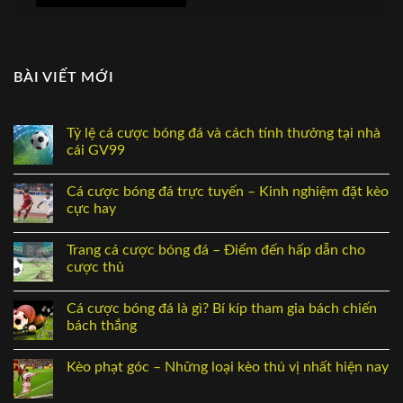
BÀI VIẾT MỚI
Tỷ lệ cá cược bóng đá và cách tính thưởng tại nhà
cái GV99
Cá cược bóng đá trực tuyến – Kinh nghiệm đặt kèo
cực hay
Trang cá cược bóng đá – Điểm đến hấp dẫn cho
cược thủ
Cá cược bóng đá là gì? Bí kíp tham gia bách chiến
bách thắng
Kèo phạt góc – Những loại kèo thú vị nhất hiện nay