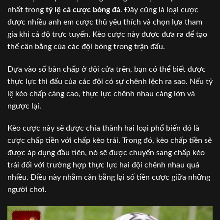
nhất trong
tỷ lệ cá cược bóng đá
. Đây cũng là loại cược
được nhiều anh em cược thủ yêu thích và chọn lựa tham
gia khi cá độ trực tuyến. Kèo cược này được đưa ra để tạo
thế cân bằng của các đội bóng trong trận đấu.
Dựa vào số bàn chấp ở đội cửa trên, bạn có thể biết được
thực lực thi đấu của các đội có sự chênh lệch ra sao. Nếu tỷ
lệ kèo chấp càng cao, thực lực chênh nhau càng lớn và
ngược lại.
Kèo cược này sẽ được chia thành hai loại phổ biến đó là
cược chấp tiền với chấp kèo trái. Trong đó, kèo chấp tiền sẽ
được áp dụng đầu tiên, nó sẽ được chuyển sang chấp kèo
trái đối với trường hợp thực lực hai đội chênh nhau quá
nhiều. Điều này nhằm cân bằng lại số tiền cược giữa những
người chơi.