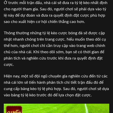
Ở trước mỗi trận đấu, nhà cái sẽ đưa ra tỷ lệ kèo nhất định
cho người tham gia. Sau đó, người chơi sẽ phải dựa vào tỷ
lệ này để dự đoán và đưa ra quyết định đặt cược phù hợp
sao cho xuất hiện cơ hội chiến thắng cao hơn.
Thông thường những tỷ lệ kèo cược bóng đá sẽ được cập
nhật nhanh chóng trên trang cược. Nếu muốn theo dõi cụ
thể hơn, người chơi chỉ cần truy cập vào trang web chính
chủ của nhà cái. Khi theo dõi sớm, bạn sẽ có thời gian để
phân tích và nghiên cứu trước khi đưa ra quyết định đặt
cược.
Hiện nay, một số đội ngũ chuyên gia nghiên cứu đến từ các
nhà cái lớn sẽ tiến hành phân tích chi tiết trận đấu đó để
cung cấp bảng kèo tỷ lệ phù hợp. Sau đó, người chơi sẽ dựa
vào bảng tỷ lệ kèo trước đó để lựa chọn đặt cược.