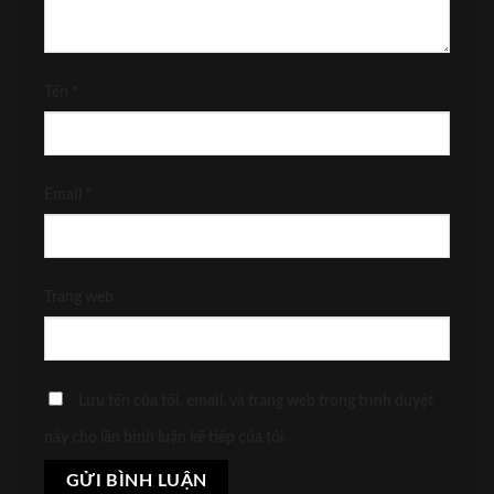
Tên
*
Email
*
Trang web
Lưu tên của tôi, email, và trang web trong trình duyệt
này cho lần bình luận kế tiếp của tôi.