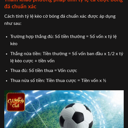
đá chuẩn xác
Cách tính tỷ lệ kèo cờ bóng đá chuẩn xác được áp dụng
như sau:
Trường hợp thắng đủ: Số tiền thưởng = Số vốn x tỷ lệ
kèo
Thắng nửa tiền: Tiền thưởng = Số vốn ban đầu x 1/2 x tỷ
lệ kèo cược + tiền vốn
Thua đủ: Số tiền thua = Vốn cược
Thua nửa số tiền: Tiền thua cược = Tiền vốn x ½