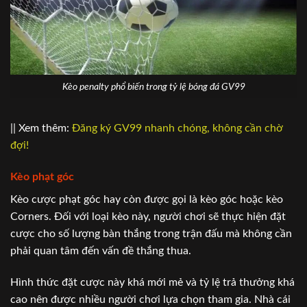
Kèo penalty phổ biến trong tỷ lệ bóng đá GV99
|| Xem thêm:
Đăng ký GV99 nhanh chóng, không cần chờ
đợi!
Kèo phạt góc
Kèo cược phạt góc hay còn được gọi là kèo góc hoặc kèo
Corners. Đối với loại kèo này, người chơi sẽ thực hiện đặt
cược cho số lượng bàn thắng trong trận đấu mà không cần
phải quan tâm đến vấn đề thắng thua.
Hình thức đặt cược này khá mới mẻ và tỷ lệ trả thưởng khá
cao nên được nhiều người chơi lựa chọn tham gia. Nhà cái